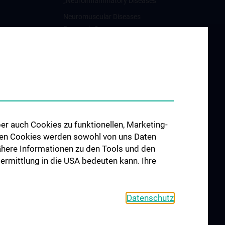
„Neuroinflammatory Diseases”
Neuromuscular Diseases
Research Group
Arbeitsgruppe für
Neuroonkologie
Science & Research of the
working group
"Neuropsychology"
Arbeitsgruppe für
er auch Cookies zu funktionellen, Marketing-
Schlafstörungen und
 den Cookies werden sowohl von uns Daten
schlafassoziierte Störungen
 Nähere Informationen zu den Tools und den
Arbeitsgruppe für Schwindel-
bermittlung in die USA bedeuten kann. Ihre
und Gleichgewichtsstörungen
Datenschutz