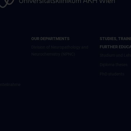
OUR DEPARTMENTS
STUDIES, TRAIN
FURTHER EDUC
Division of Neuropathology and
Neurochemistry (NPNC)
Studium und Leh
Diploma theses
PhD students
enteilnahme