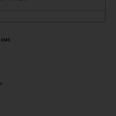
t
EMS
n: