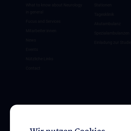
What to know about Neurology
Stationen
in general
Tagesklinik
Fucus and Services
Akutambulanz
Mitarbeiter:innen
Spezialambulanzen
News
Einladung zur Studi
Events
Nützliche Links
Contact