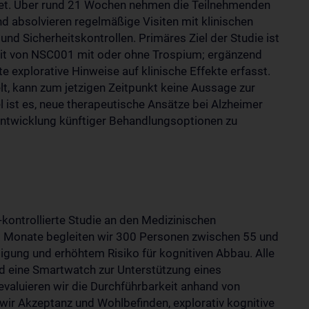
tet. Über rund 21 Wochen nehmen die Teilnehmenden
nd absolvieren regelmäßige Visiten mit klinischen
d Sicherheitskontrollen. Primäres Ziel der Studie ist
keit von NSC001 mit oder ohne Trospium; ergänzend
explorative Hinweise auf klinische Effekte erfasst.
t, kann zum jetzigen Zeitpunkt keine Aussage zur
 ist es, neue therapeutische Ansätze bei Alzheimer
 Entwicklung künftiger Behandlungsoptionen zu
-kontrollierte Studie an den Medizinischen
18 Monate begleiten wir 300 Personen zwischen 55 und
tigung und erhöhtem Risiko für kognitiven Abbau. Alle
 eine Smartwatch zur Unterstützung eines
valuieren wir die Durchführbarkeit anhand von
ir Akzeptanz und Wohlbefinden, explorativ kognitive