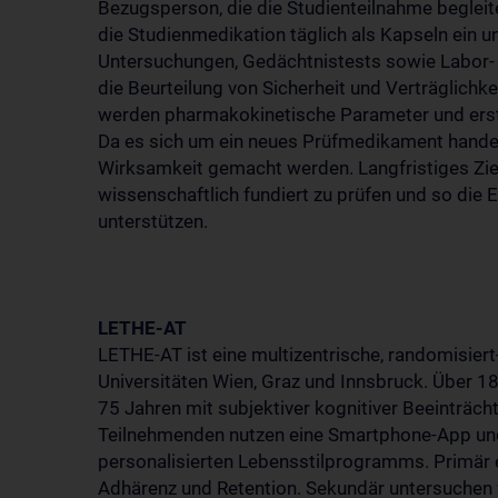
Bezugsperson, die die Studienteilnahme beglei
die Studienmedikation täglich als Kapseln ein u
Untersuchungen, Gedächtnistests sowie Labor- un
die Beurteilung von Sicherheit und Verträglich
werden pharmakokinetische Parameter und erste 
Da es sich um ein neues Prüfmedikament handel
Wirksamkeit gemacht werden. Langfristiges Ziel
wissenschaftlich fundiert zu prüfen und so die
unterstützen.
LETHE-AT
LETHE-AT ist eine multizentrische, randomisiert
Universitäten Wien, Graz und Innsbruck. Über 
75 Jahren mit subjektiver kognitiver Beeinträch
Teilnehmenden nutzen eine Smartphone-App und
personalisierten Lebensstilprogramms. Primär e
Adhärenz und Retention. Sekundär untersuchen w