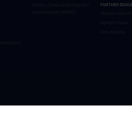
FURTHER EDUC
Division of Neuropathology and
Neurochemistry (NPNC)
Studium und Leh
Diploma theses
PhD students
enteilnahme