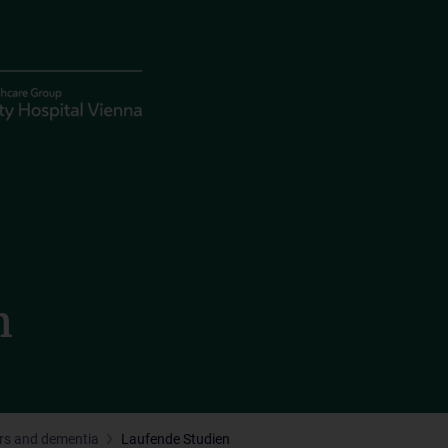
n
rs and dementia
Laufende Studien