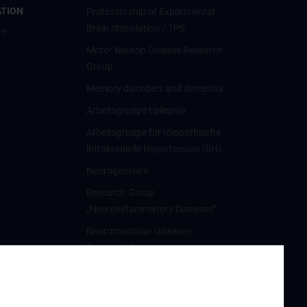
ATION
Professorship of Experimental
Brain Stimulation / TPS
re
Motor Neuron Disease Research
Group
Memory disorders and dementia
Arbeitsgruppe Epilepsie
Arbeitsgruppe für Idiopathische
intrakranielle Hypertension (IIH)
Neurogenetics
Research Group
„Neuroinflammatory Diseases”
Neuromuscular Diseases
Research Group
Arbeitsgruppe für
Neuroonkologie