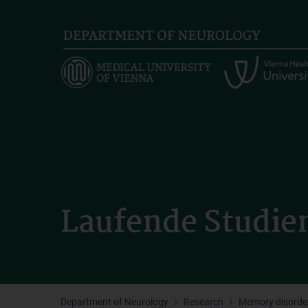
Skip
to
main
content
Laufende Studie
Department of Neurology
Research
Memory disorde