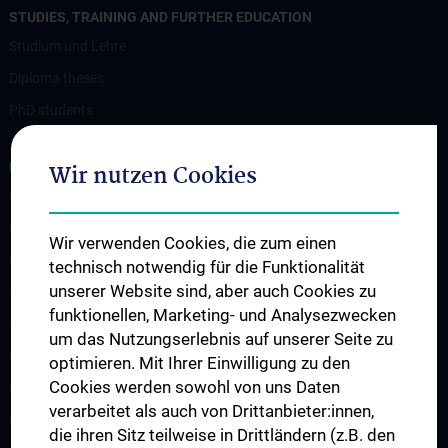
STUDIES, TRAINING AND FURTHER EDUCATION
Studium und Lehre
Diploma theses
PhD students
RESEARCH
Wir nutzen Cookies
Professorship of Experimental Brain Stimulation / TPS
Motor Neuron Disease Research Group
Wir verwenden Cookies, die zum einen
Memory disorders and dementia
technisch notwendig für die Funktionalität
unserer Website sind, aber auch Cookies zu
Arbeitsgruppe Epilepsie
funktionellen, Marketing- und Analysezwecken
Arbeitsgruppe für Idiopathische intrakranielle Hypertension (IIH)
um das Nutzungserlebnis auf unserer Seite zu
Neurogenetics
optimieren. Mit Ihrer Einwilligung zu den
Cookies werden sowohl von uns Daten
Research Group „Neuroinflammatory Diseases”
verarbeitet als auch von Drittanbieter:innen,
Neuromuscular Diseases Research Group
die ihren Sitz teilweise in Drittländern (z.B. den