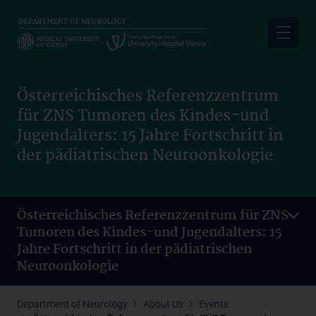
Skip
to
main
content
Österreichisches Referenzzentrum
für ZNS Tumoren des Kindes-und
Jugendalters: 15 Jahre Fortschritt in
der pädiatrischen Neuroonkologie
Österreichisches Referenzzentrum für ZNS
Tumoren des Kindes-und Jugendalters: 15
Jahre Fortschritt in der pädiatrischen
Neuroonkologie
Department of Neurology
About Us
Events