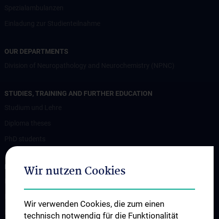
Spezialambulanzen
Einladung zur Studienteilnahme
OUR DEPARTMENTS
Division of Neuropathology and Neurochemistry (NPNC)
STUDIES, TRAINING AND FURTHER EDUCATION
Studium und Lehre
Diploma theses
PhD students
RESEARCH
Wir nutzen Cookies
Professorship of Experimental Brain Stimulation / TPS
Motor Neuron Disease Research Group
Wir verwenden Cookies, die zum einen
Memory disorders and dementia
technisch notwendig für die Funktionalität