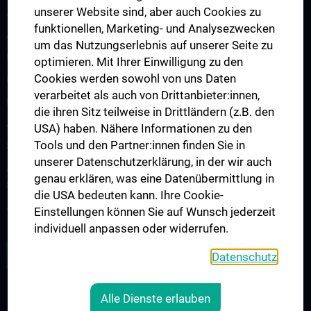
unserer Website sind, aber auch Cookies zu
Arbeitsgruppe Epilepsie
funktionellen, Marketing- und Analysezwecken
Arbeitsgruppe für Idiopathische intrakranielle Hypertension (IIH)
um das Nutzungserlebnis auf unserer Seite zu
Neurogenetics
optimieren. Mit Ihrer Einwilligung zu den
Cookies werden sowohl von uns Daten
Research Group „Neuroinflammatory Diseases”
verarbeitet als auch von Drittanbieter:innen,
Neuromuscular Diseases Research Group
die ihren Sitz teilweise in Drittländern (z.B. den
Arbeitsgruppe für Neuroonkologie
USA) haben. Nähere Informationen zu den
Tools und den Partner:innen finden Sie in
Science & Research of the working group "Neuropsychology"
unserer Datenschutzerklärung, in der wir auch
Arbeitsgruppe für Schlafstörungen und schlafassoziierte
genau erklären, was eine Datenübermittlung in
Störungen
die USA bedeuten kann. Ihre Cookie-
Arbeitsgruppe für Schwindel- und Gleichgewichtsstörungen
Einstellungen können Sie auf Wunsch jederzeit
individuell anpassen oder widerrufen.
ALLE NEWS
Datenschutz
Alle Dienste erlauben
Legal