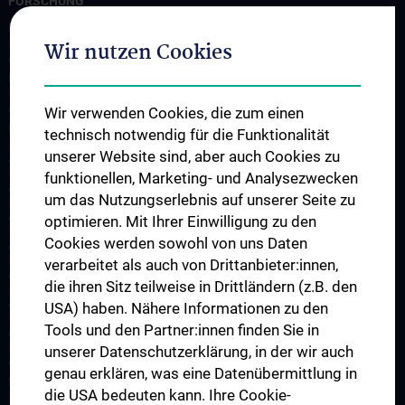
FORSCHUNG
Professur für Experimentelle Hirnstimulation / TPS
Wir nutzen Cookies
Arbeitsgruppe für Amyotrophe Lateralsklerose und andere
Motoneuronerkrankungen
Arbeitsgruppe für Gedächtnisstörungen und
Wir verwenden Cookies, die zum einen
Demenzerkrankungen
technisch notwendig für die Funktionalität
unserer Website sind, aber auch Cookies zu
Arbeitsgruppe Epilepsie
funktionellen, Marketing- und Analysezwecken
Arbeitsgruppe für Idiopathische intrakranielle Hypertension (IIH)
um das Nutzungserlebnis auf unserer Seite zu
Arbeitsgruppe für Neurogenetik
optimieren. Mit Ihrer Einwilligung zu den
Cookies werden sowohl von uns Daten
Arbeitsgruppe für Neuroimmunologie
verarbeitet als auch von Drittanbieter:innen,
Arbeitsgruppe für Neuromuskuläre Erkrankungen
die ihren Sitz teilweise in Drittländern (z.B. den
Arbeitsgruppe für Neuroonkologie
USA) haben. Nähere Informationen zu den
Tools und den Partner:innen finden Sie in
Arbeitsgruppe Neuropsychologie
unserer Datenschutzerklärung, in der wir auch
Arbeitsgruppe für Schlafstörungen und schlafassoziierte
genau erklären, was eine Datenübermittlung in
Störungen
die USA bedeuten kann. Ihre Cookie-