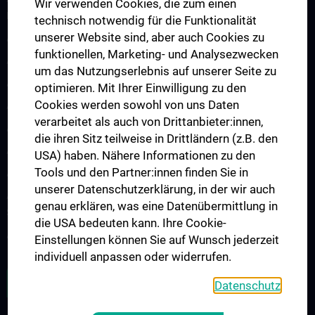
Wir verwenden Cookies, die zum einen
Demenzerkrankungen
technisch notwendig für die Funktionalität
unserer Website sind, aber auch Cookies zu
Arbeitsgruppe Epilepsie
funktionellen, Marketing- und Analysezwecken
Arbeitsgruppe für Idiopathische intrakranielle Hypertension (IIH)
um das Nutzungserlebnis auf unserer Seite zu
Arbeitsgruppe für Neurogenetik
optimieren. Mit Ihrer Einwilligung zu den
Cookies werden sowohl von uns Daten
Arbeitsgruppe für Neuroimmunologie
verarbeitet als auch von Drittanbieter:innen,
Arbeitsgruppe für Neuromuskuläre Erkrankungen
die ihren Sitz teilweise in Drittländern (z.B. den
Arbeitsgruppe für Neuroonkologie
USA) haben. Nähere Informationen zu den
Tools und den Partner:innen finden Sie in
Arbeitsgruppe Neuropsychologie
unserer Datenschutzerklärung, in der wir auch
Arbeitsgruppe für Schlafstörungen und schlafassoziierte
genau erklären, was eine Datenübermittlung in
Störungen
die USA bedeuten kann. Ihre Cookie-
Arbeitsgruppe für Schwindel- und Gleichgewichtsstörungen
Einstellungen können Sie auf Wunsch jederzeit
individuell anpassen oder widerrufen.
ALLE NEWS
Datenschutz