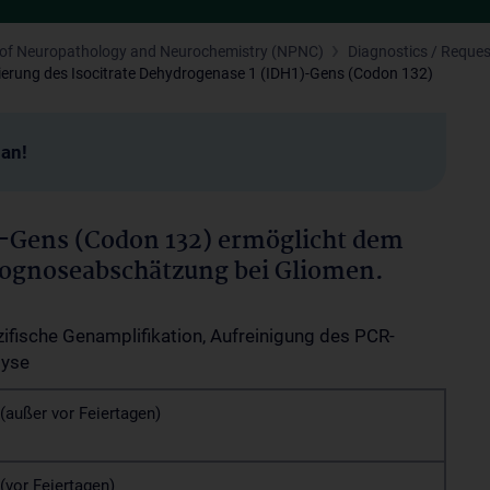
n of Neuropathology and Neurochemistry (NPNC)
Diagnostics / Reque
erung des Isocitrate Dehydrogenase 1 (IDH1)-Gens (Codon 132)
man!
-Gens (Codon 132) ermöglicht dem
rognoseabschätzung bei Gliomen.
fische Genamplifikation, Aufreinigung des PCR-
lyse
(außer vor Feiertagen)
(vor Feiertagen)