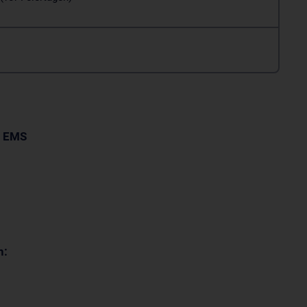
t
EMS
n: