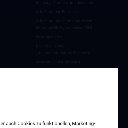
Memory disorders and dementia
Arbeitsgruppe Epilepsie
Arbeitsgruppe für Idiopathische
intrakranielle Hypertension (IIH)
Neurogenetics
Research Group
„Neuroinflammatory Diseases”
Neuromuscular Diseases
Research Group
Arbeitsgruppe für
Neuroonkologie
Science & Research of the
working group
"Neuropsychology"
Arbeitsgruppe für
er auch Cookies zu funktionellen, Marketing-
Schlafstörungen und