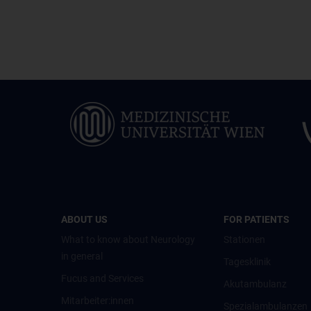
ABOUT US
FOR PATIENTS
What to know about Neurology
Stationen
in general
Tagesklinik
Fucus and Services
Akutambulanz
Mitarbeiter:innen
Spezialambulanzen