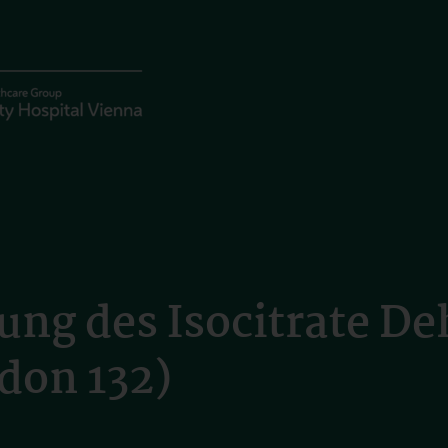
ng des Isocitrate De
don 132)