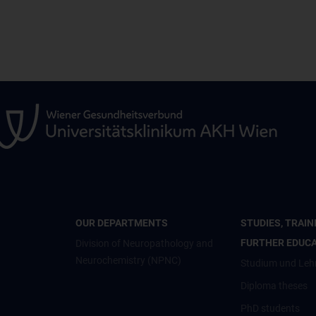
OUR DEPARTMENTS
STUDIES, TRAIN
FURTHER EDUC
Division of Neuropathology and
Neurochemistry (NPNC)
Studium und Leh
Diploma theses
PhD students