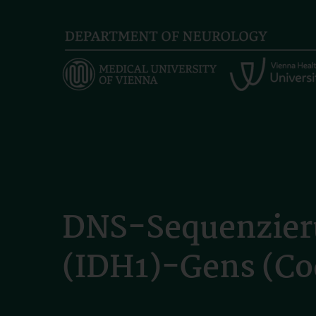
Skip
to
main
content
DNS-Sequenzieru
(IDH1)-Gens (Co