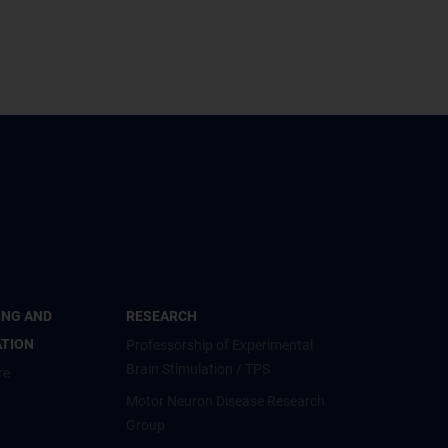
ING AND
RESEARCH
ATION
Professorship of Experimental
Brain Stimulation / TPS
re
Motor Neuron Disease Research
Group