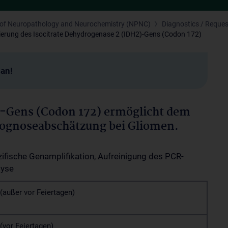
n of Neuropathology and Neurochemistry (NPNC)
Diagnostics / Reque
erung des Isocitrate Dehydrogenase 2 (IDH2)-Gens (Codon 172)
man!
-Gens (Codon 172) ermöglicht dem
rognoseabschätzung bei Gliomen.
fische Genamplifikation, Aufreinigung des PCR-
lyse
(außer vor Feiertagen)
(vor Feiertagen)