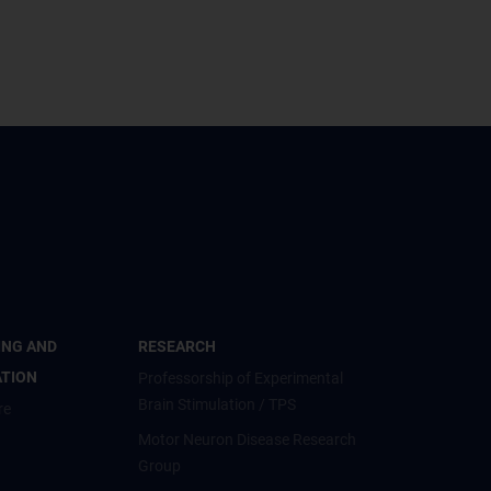
ING AND
RESEARCH
ATION
Professorship of Experimental
Brain Stimulation / TPS
re
Motor Neuron Disease Research
Group