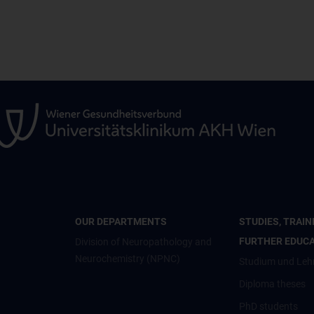
OUR DEPARTMENTS
STUDIES, TRAIN
FURTHER EDUC
Division of Neuropathology and
Neurochemistry (NPNC)
Studium und Leh
Diploma theses
PhD students