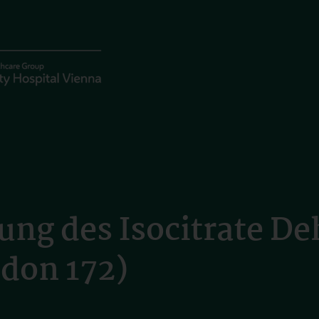
ng des Isocitrate De
don 172)