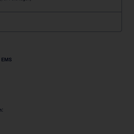
t
EMS
n: