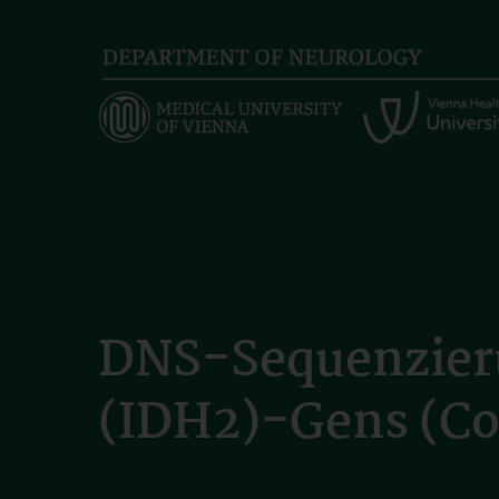
Skip
to
main
content
DNS-Sequenzieru
(IDH2)-Gens (Co