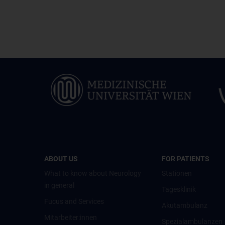
ABOUT US
FOR PATIENTS
What to know about Neurology
Stationen
in general
Tagesklinik
Fucus and Services
Akutambulanz
Mitarbeiter:innen
Spezialambulanzen