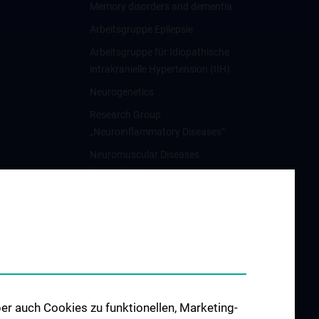
Memory disorders and dementia
Arbeitsgruppe Epilepsie
Arbeitsgruppe für Idiopathische
intrakranielle Hypertension (IIH)
Neurogenetics
Research Group
„Neuroinflammatory Diseases”
Neuromuscular Diseases
Research Group
Arbeitsgruppe für
Neuroonkologie
Science & Research of the
working group
"Neuropsychology"
Arbeitsgruppe für
er auch Cookies zu funktionellen, Marketing-
Schlafstörungen und