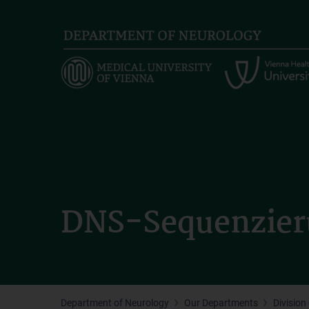
Skip
to
main
content
DNS-Sequenzieru
Department of Neurology
Our Departments
Divisio