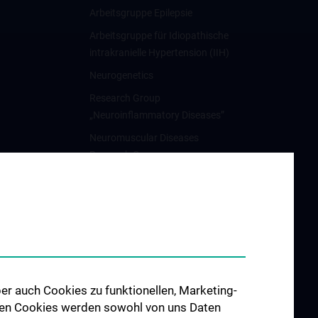
Arbeitsgruppe Epilepsie
Arbeitsgruppe für Idiopathische
intrakranielle Hypertension (IIH)
Neurogenetics
Research Group
„Neuroinflammatory Diseases”
Neuromuscular Diseases
Research Group
Arbeitsgruppe für
Neuroonkologie
Science & Research of the
working group
"Neuropsychology"
Arbeitsgruppe für
er auch Cookies zu funktionellen, Marketing-
Schlafstörungen und
 den Cookies werden sowohl von uns Daten
schlafassoziierte Störungen