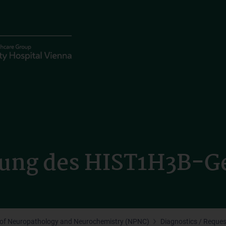
ng des HIST1H3B-Ge
n of Neuropathology and Neurochemistry (NPNC)
Diagnostics / Reque