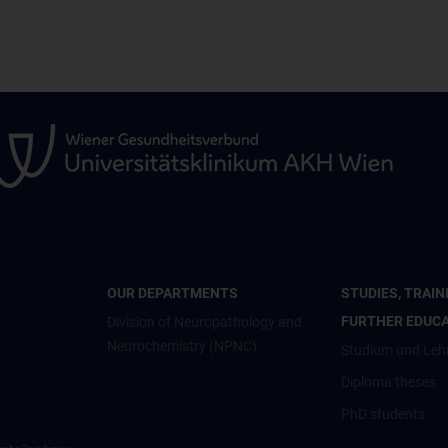
OUR DEPARTMENTS
STUDIES, TRAIN
FURTHER EDUC
Division of Neuropathology and
Neurochemistry (NPNC)
Studium und Leh
Diploma theses
PhD students