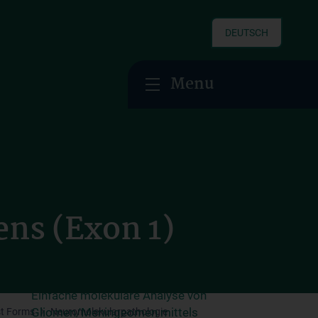
DEUTSCH
Menu
Ergänzende Untersuchungen zur
Diagnostik von Hirntumore
Analytik des SMARCB1-Gens
Analytik des SUFU-Gens
Einfache molekulare Analyse des
ns (Exon 1)
Medulloblastom-SHH Subtyps
Einfache molekulare Analyse des
Medulloblastom-WNT Subtyps
Einfache molekulare Analyse von
Gliomen/Meningeomen mittels
st Forms
Neuromolekularpathologie