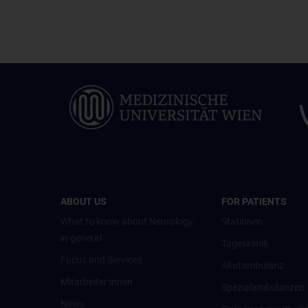
ABOUT US
FOR PATIENTS
What to know about Neurology
Stationen
in general
Tagesklinik
Fucus and Services
Akutambulanz
Mitarbeiter:innen
Spezialambulanzen
News