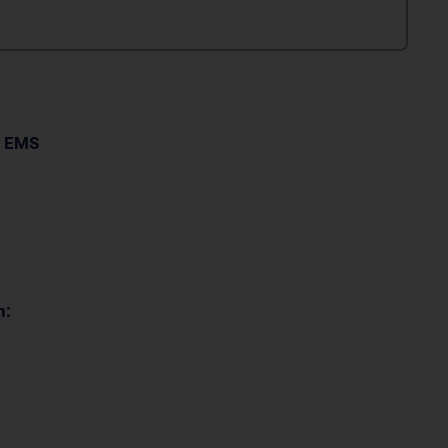
t
EMS
n: