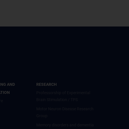
ING AND
RESEARCH
ATION
Professorship of Experimental
Brain Stimulation / TPS
re
Motor Neuron Disease Research
Group
Memory disorders and dementia