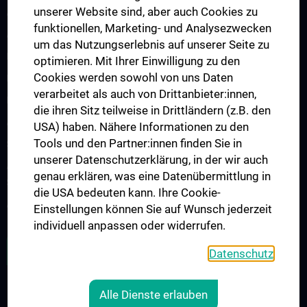
unserer Website sind, aber auch Cookies zu
Arbeitsgruppe Epilepsie
funktionellen, Marketing- und Analysezwecken
Arbeitsgruppe für Idiopathische intrakranielle Hypertension (IIH)
um das Nutzungserlebnis auf unserer Seite zu
Neurogenetics
optimieren. Mit Ihrer Einwilligung zu den
Cookies werden sowohl von uns Daten
Research Group „Neuroinflammatory Diseases”
verarbeitet als auch von Drittanbieter:innen,
Neuromuscular Diseases Research Group
die ihren Sitz teilweise in Drittländern (z.B. den
Arbeitsgruppe für Neuroonkologie
USA) haben. Nähere Informationen zu den
Tools und den Partner:innen finden Sie in
Science & Research of the working group "Neuropsychology"
unserer Datenschutzerklärung, in der wir auch
Arbeitsgruppe für Schlafstörungen und schlafassoziierte
genau erklären, was eine Datenübermittlung in
Störungen
die USA bedeuten kann. Ihre Cookie-
Arbeitsgruppe für Schwindel- und Gleichgewichtsstörungen
Einstellungen können Sie auf Wunsch jederzeit
individuell anpassen oder widerrufen.
ALLE NEWS
Datenschutz
Alle Dienste erlauben
Legal