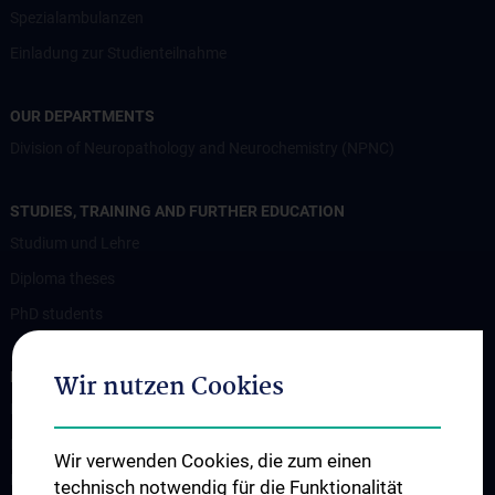
Spezialambulanzen
Einladung zur Studienteilnahme
OUR DEPARTMENTS
Division of Neuropathology and Neurochemistry (NPNC)
STUDIES, TRAINING AND FURTHER EDUCATION
Studium und Lehre
Diploma theses
PhD students
RESEARCH
Wir nutzen Cookies
Professorship of Experimental Brain Stimulation / TPS
Motor Neuron Disease Research Group
Wir verwenden Cookies, die zum einen
Memory disorders and dementia
technisch notwendig für die Funktionalität