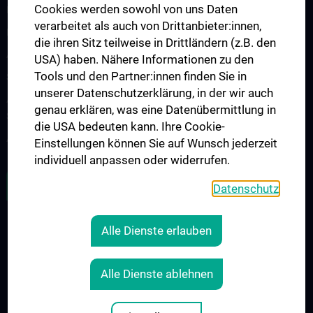
Cookies werden sowohl von uns Daten
Research Group „Neuroinflammatory Diseases”
verarbeitet als auch von Drittanbieter:innen,
Neuromuscular Diseases Research Group
die ihren Sitz teilweise in Drittländern (z.B. den
Arbeitsgruppe für Neuroonkologie
USA) haben. Nähere Informationen zu den
Tools und den Partner:innen finden Sie in
Science & Research of the working group "Neuropsychology"
unserer Datenschutzerklärung, in der wir auch
Arbeitsgruppe für Schlafstörungen und schlafassoziierte
genau erklären, was eine Datenübermittlung in
Störungen
die USA bedeuten kann. Ihre Cookie-
Arbeitsgruppe für Schwindel- und Gleichgewichtsstörungen
Einstellungen können Sie auf Wunsch jederzeit
individuell anpassen oder widerrufen.
ALLE NEWS
Datenschutz
Alle Dienste erlauben
Legal
CONTACT
Alle Dienste ablehnen
COOKIE-EINSTELLUNGEN
LEGAL DETAILS