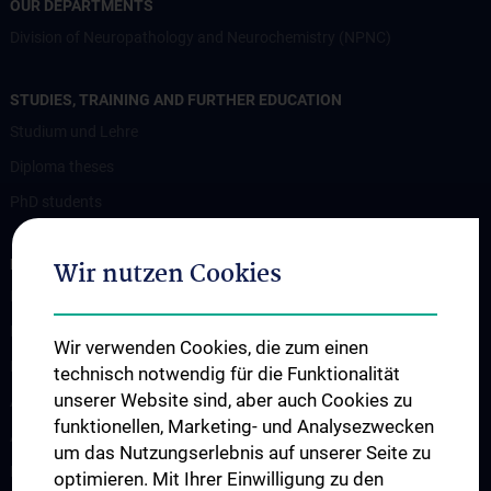
OUR DEPARTMENTS
Division of Neuropathology and Neurochemistry (NPNC)
STUDIES, TRAINING AND FURTHER EDUCATION
Studium und Lehre
Diploma theses
PhD students
RESEARCH
Wir nutzen Cookies
Professorship of Experimental Brain Stimulation / TPS
Motor Neuron Disease Research Group
Wir verwenden Cookies, die zum einen
Memory disorders and dementia
technisch notwendig für die Funktionalität
unserer Website sind, aber auch Cookies zu
Arbeitsgruppe Epilepsie
funktionellen, Marketing- und Analysezwecken
Arbeitsgruppe für Idiopathische intrakranielle Hypertension (IIH)
um das Nutzungserlebnis auf unserer Seite zu
Neurogenetics
optimieren. Mit Ihrer Einwilligung zu den