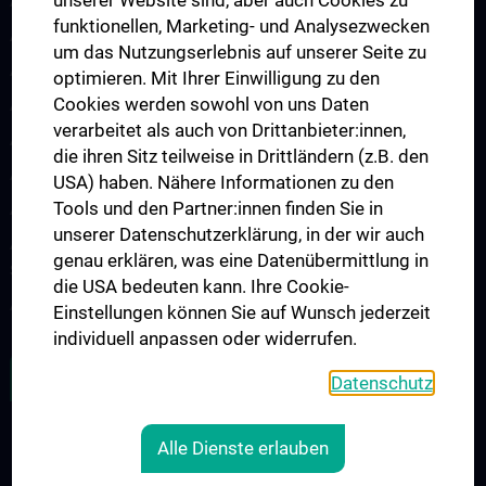
unserer Website sind, aber auch Cookies zu
Arbeitsgruppe Epilepsie
funktionellen, Marketing- und Analysezwecken
Arbeitsgruppe für Idiopathische intrakranielle Hypertension (IIH)
um das Nutzungserlebnis auf unserer Seite zu
Arbeitsgruppe für Neurogenetik
optimieren. Mit Ihrer Einwilligung zu den
Cookies werden sowohl von uns Daten
Arbeitsgruppe für Neuroimmunologie
verarbeitet als auch von Drittanbieter:innen,
Arbeitsgruppe für Neuromuskuläre Erkrankungen
die ihren Sitz teilweise in Drittländern (z.B. den
Arbeitsgruppe für Neuroonkologie
USA) haben. Nähere Informationen zu den
Tools und den Partner:innen finden Sie in
Arbeitsgruppe Neuropsychologie
unserer Datenschutzerklärung, in der wir auch
Arbeitsgruppe für Schlafstörungen und schlafassoziierte
genau erklären, was eine Datenübermittlung in
Störungen
die USA bedeuten kann. Ihre Cookie-
Arbeitsgruppe für Schwindel- und Gleichgewichtsstörungen
Einstellungen können Sie auf Wunsch jederzeit
individuell anpassen oder widerrufen.
ALLE NEWS
Datenschutz
Alle Dienste erlauben
RECHTLICHES