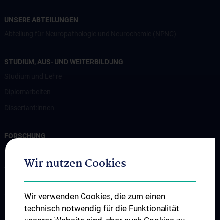
UNSERE ABTEILUNGEN
Abteilung für Neuropathologie und Neurochemie (NPNC)
STUDIUM, AUS- UND WEITERBILDUNG
Studium und Lehre
Diplomarbeiten
Dissertant:innen
FORSCHUNG
Professur für Experimentelle Hirnstimulation / TPS
Wir nutzen Cookies
Arbeitsgruppe für Amyotrophe Lateralsklerose und andere
Motoneuronerkrankungen
Arbeitsgruppe für Gedächtnisstörungen und
Wir verwenden Cookies, die zum einen
Demenzerkrankungen
technisch notwendig für die Funktionalität