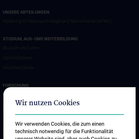
UNSERE ABTEILUNGEN
Abteilung für Neuropathologie und Neurochemie (NPNC)
STUDIUM, AUS- UND WEITERBILDUNG
Studium und Lehre
Diplomarbeiten
Dissertant:innen
FORSCHUNG
Professur für Experimentelle Hirnstimulation / TPS
Wir nutzen Cookies
Arbeitsgruppe für Amyotrophe Lateralsklerose und andere
Motoneuronerkrankungen
Arbeitsgruppe für Gedächtnisstörungen und
Wir verwenden Cookies, die zum einen
Demenzerkrankungen
technisch notwendig für die Funktionalität
unserer Website sind, aber auch Cookies zu
Arbeitsgruppe Epilepsie