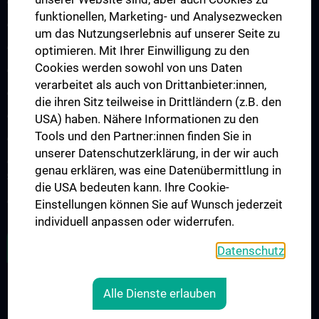
funktionellen, Marketing- und Analysezwecken
Arbeitsgruppe für Idiopathische intrakranielle Hypertension (IIH)
um das Nutzungserlebnis auf unserer Seite zu
Arbeitsgruppe für Neurogenetik
optimieren. Mit Ihrer Einwilligung zu den
Cookies werden sowohl von uns Daten
Arbeitsgruppe für Neuroimmunologie
verarbeitet als auch von Drittanbieter:innen,
Arbeitsgruppe für Neuromuskuläre Erkrankungen
die ihren Sitz teilweise in Drittländern (z.B. den
Arbeitsgruppe für Neuroonkologie
USA) haben. Nähere Informationen zu den
Tools und den Partner:innen finden Sie in
Arbeitsgruppe Neuropsychologie
unserer Datenschutzerklärung, in der wir auch
Arbeitsgruppe für Schlafstörungen und schlafassoziierte
genau erklären, was eine Datenübermittlung in
Störungen
die USA bedeuten kann. Ihre Cookie-
Arbeitsgruppe für Schwindel- und Gleichgewichtsstörungen
Einstellungen können Sie auf Wunsch jederzeit
individuell anpassen oder widerrufen.
ALLE NEWS
Datenschutz
Alle Dienste erlauben
RECHTLICHES