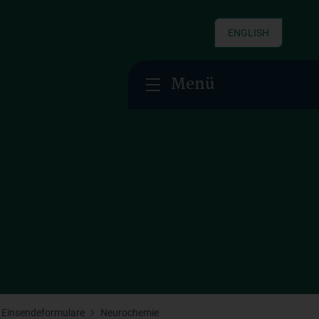
ENGLISH
Menü
/ Einsendeformulare
Neurochemie