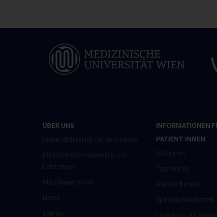
ÜBER UNS
INFORMATIONEN F
PATIENT:INNEN
Universitätsklinik für Neurologie
Stationen
Klinische Schwerpunkte und
Leistungen
Tagesklinik
Mitarbeiter:innen
Akutambulanz
News
Spezialambulanzen
Events
Einladung zur Studi