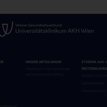
ÜR
UNSERE ABTEILUNGEN
STUDIUM, AUS- 
WEITERBILDUN
Abteilung für Neuropathologie
und Neurochemie (NPNC)
Studium und Leh
Diplomarbeiten
Dissertant:innen
enteilnahme