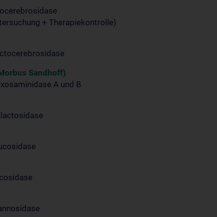
cocerebrosidase
tersuchung + Therapiekontrolle)
actocerebrosidase
Morbus Sandhoff)
exosaminidase A und B
alactosidase
lucosidase
ucosidase
Mannosidase