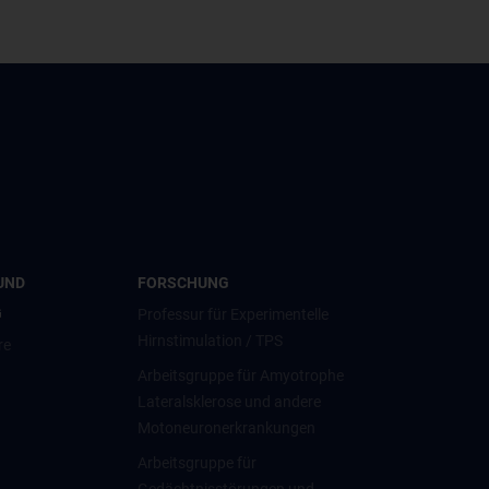
UND
FORSCHUNG
G
Professur für Experimentelle
Hirnstimulation / TPS
re
Arbeitsgruppe für Amyotrophe
Lateralsklerose und andere
Motoneuronerkrankungen
Arbeitsgruppe für