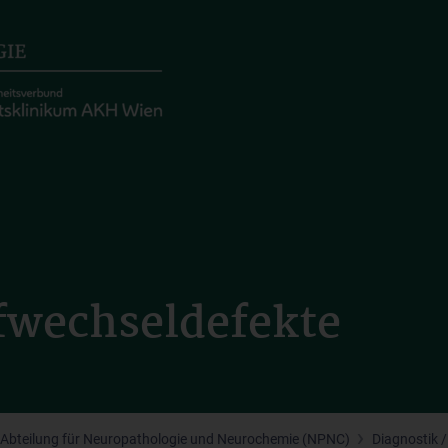
fwechseldefekte
Abteilung für Neuropathologie und Neurochemie (NPNC)
Diagnostik 