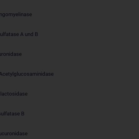
ingomyelinase
ulfatase A und B
duronidase
-Acetylglucosaminidase
alactosidase
sulfatase B
lucuronidase