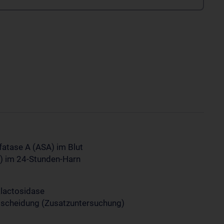
fatase A (ASA) im Blut
g) im 24-Stunden-Harn
alactosidase
sscheidung (Zusatzuntersuchung)