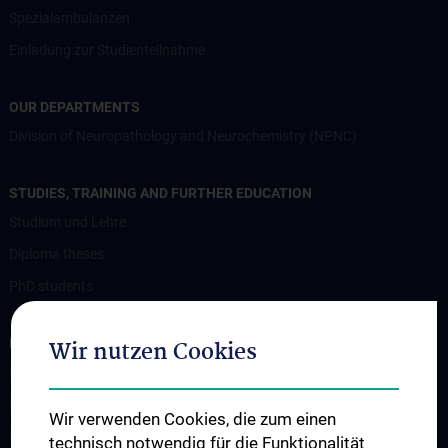
Spezialambulanzen
Einladung zur Studienteilnahme
OUR DEPARTMENTS
Division of Neuropathology and Neurochemistry (NPNC)
STUDIES, TRAINING AND FURTHER EDUCATION
Studium und Lehre
Diploma theses
PhD students
RESEARCH
Wir nutzen Cookies
Professorship of Experimental Brain Stimulation / TPS
Motor Neuron Disease Research Group
Wir verwenden Cookies, die zum einen
Memory disorders and dementia
technisch notwendig für die Funktionalität