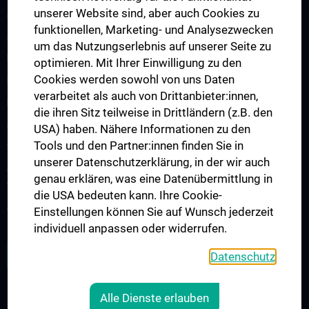
unserer Website sind, aber auch Cookies zu
Arbeitsgruppe Epilepsie
funktionellen, Marketing- und Analysezwecken
Arbeitsgruppe für Idiopathische intrakranielle Hypertension (IIH)
um das Nutzungserlebnis auf unserer Seite zu
Neurogenetics
optimieren. Mit Ihrer Einwilligung zu den
Cookies werden sowohl von uns Daten
Research Group „Neuroinflammatory Diseases”
verarbeitet als auch von Drittanbieter:innen,
Neuromuscular Diseases Research Group
die ihren Sitz teilweise in Drittländern (z.B. den
Arbeitsgruppe für Neuroonkologie
USA) haben. Nähere Informationen zu den
Tools und den Partner:innen finden Sie in
Science & Research of the working group "Neuropsychology"
unserer Datenschutzerklärung, in der wir auch
Arbeitsgruppe für Schlafstörungen und schlafassoziierte
genau erklären, was eine Datenübermittlung in
Störungen
die USA bedeuten kann. Ihre Cookie-
Arbeitsgruppe für Schwindel- und Gleichgewichtsstörungen
Einstellungen können Sie auf Wunsch jederzeit
individuell anpassen oder widerrufen.
ALLE NEWS
Datenschutz
Alle Dienste erlauben
Legal