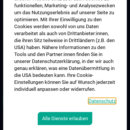
funktionellen, Marketing- und Analysezwecken
Arbeitsgruppe für Idiopathische intrakranielle Hypertension (IIH)
um das Nutzungserlebnis auf unserer Seite zu
Neurogenetics
optimieren. Mit Ihrer Einwilligung zu den
Cookies werden sowohl von uns Daten
Research Group „Neuroinflammatory Diseases”
verarbeitet als auch von Drittanbieter:innen,
Neuromuscular Diseases Research Group
die ihren Sitz teilweise in Drittländern (z.B. den
Arbeitsgruppe für Neuroonkologie
USA) haben. Nähere Informationen zu den
Tools und den Partner:innen finden Sie in
Science & Research of the working group "Neuropsychology"
unserer Datenschutzerklärung, in der wir auch
Arbeitsgruppe für Schlafstörungen und schlafassoziierte
genau erklären, was eine Datenübermittlung in
Störungen
die USA bedeuten kann. Ihre Cookie-
Arbeitsgruppe für Schwindel- und Gleichgewichtsstörungen
Einstellungen können Sie auf Wunsch jederzeit
individuell anpassen oder widerrufen.
ALLE NEWS
Datenschutz
Alle Dienste erlauben
Legal
CONTACT