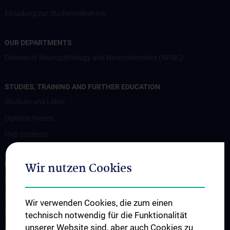
Einladung zur Studienteilnahme
OUR DEPARTMENTS
Division of Neuropathology and Neurochemistry (NPNC)
STUDIES, TRAINING AND FURTHER EDUCATION
Studium und Lehre
Diploma theses
PhD students
RESEARCH
Wir nutzen Cookies
Professorship of Experimental Brain Stimulation / TPS
Motor Neuron Disease Research Group
Wir verwenden Cookies, die zum einen
Memory disorders and dementia
technisch notwendig für die Funktionalität
unserer Website sind, aber auch Cookies zu
Arbeitsgruppe Epilepsie