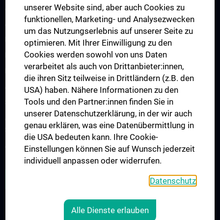
unserer Website sind, aber auch Cookies zu
Arbeitsgruppe Epilepsie
funktionellen, Marketing- und Analysezwecken
Arbeitsgruppe für Idiopathische intrakranielle Hypertension (IIH)
um das Nutzungserlebnis auf unserer Seite zu
Neurogenetics
optimieren. Mit Ihrer Einwilligung zu den
Cookies werden sowohl von uns Daten
Research Group „Neuroinflammatory Diseases”
verarbeitet als auch von Drittanbieter:innen,
Neuromuscular Diseases Research Group
die ihren Sitz teilweise in Drittländern (z.B. den
Arbeitsgruppe für Neuroonkologie
USA) haben. Nähere Informationen zu den
Tools und den Partner:innen finden Sie in
Science & Research of the working group "Neuropsychology"
unserer Datenschutzerklärung, in der wir auch
Arbeitsgruppe für Schlafstörungen und schlafassoziierte
genau erklären, was eine Datenübermittlung in
Störungen
die USA bedeuten kann. Ihre Cookie-
Arbeitsgruppe für Schwindel- und Gleichgewichtsstörungen
Einstellungen können Sie auf Wunsch jederzeit
individuell anpassen oder widerrufen.
ALLE NEWS
Datenschutz
Alle Dienste erlauben
Legal