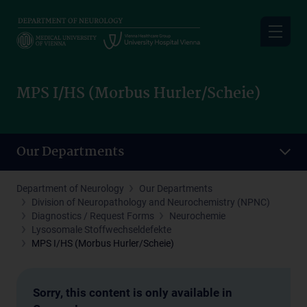
Skip
to
main
content
MPS I/HS (Morbus Hurler/Scheie)
Our Departments
Department of Neurology
Our Departments
Division of Neuropathology and Neurochemistry (NPNC)
Diagnostics / Request Forms
Neurochemie
Lysosomale Stoffwechseldefekte
MPS I/HS (Morbus Hurler/Scheie)
Sorry, this content is only available in