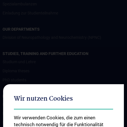
Spezialambulanzen
Einladung zur Studienteilnahme
OUR DEPARTMENTS
Division of Neuropathology and Neurochemistry (NPNC)
STUDIES, TRAINING AND FURTHER EDUCATION
Studium und Lehre
Diploma theses
PhD students
RESEARCH
Wir nutzen Cookies
Professorship of Experimental Brain Stimulation / TPS
Motor Neuron Disease Research Group
Wir verwenden Cookies, die zum einen
Memory disorders and dementia
technisch notwendig für die Funktionalität