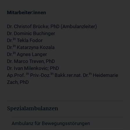
Mitarbeiter:innen
Dr. Christof Brücke; PhD (Ambulanzleiter)
Dr. Dominic Buchinger
in
Dr.
Tekla Fodor
in
Dr.
Katarzyna Kozala
in
Dr.
Agnes Langer
Dr. Marco Treven, PhD
Dr. Ivan Milenkovic; PhD
in
in
in
Ap.Prof.
Priv.-Doz.
Bakk.rer.nat. Dr.
Heidemarie
Zach, PhD
Spezialambulanzen
Ambulanz für Bewegungsstörungen