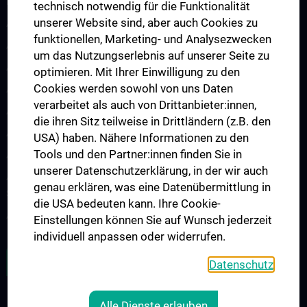
Demenzerkrankungen
technisch notwendig für die Funktionalität
unserer Website sind, aber auch Cookies zu
Arbeitsgruppe Epilepsie
funktionellen, Marketing- und Analysezwecken
Arbeitsgruppe für Idiopathische intrakranielle Hypertension (IIH)
um das Nutzungserlebnis auf unserer Seite zu
Arbeitsgruppe für Neurogenetik
optimieren. Mit Ihrer Einwilligung zu den
Cookies werden sowohl von uns Daten
Arbeitsgruppe für Neuroimmunologie
verarbeitet als auch von Drittanbieter:innen,
Arbeitsgruppe für Neuromuskuläre Erkrankungen
die ihren Sitz teilweise in Drittländern (z.B. den
Arbeitsgruppe für Neuroonkologie
USA) haben. Nähere Informationen zu den
Tools und den Partner:innen finden Sie in
Arbeitsgruppe Neuropsychologie
unserer Datenschutzerklärung, in der wir auch
Arbeitsgruppe für Schlafstörungen und schlafassoziierte
genau erklären, was eine Datenübermittlung in
Störungen
die USA bedeuten kann. Ihre Cookie-
Arbeitsgruppe für Schwindel- und Gleichgewichtsstörungen
Einstellungen können Sie auf Wunsch jederzeit
individuell anpassen oder widerrufen.
ALLE NEWS
Datenschutz
Alle Dienste erlauben