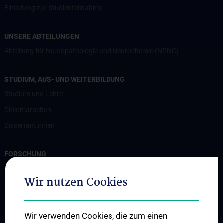
Einladung zur Studienteilnahme
UNSERE ABTEILUNGEN
Abteilung für Neuropathologie und Neurochemie (NPNC)
STUDIUM, AUS- UND WEITERBILDUNG
Studium und Lehre
Diplomarbeiten
Dissertant:innen
FORSCHUNG
Professur für Experimentelle Hirnstimulation / TPS
Wir nutzen Cookies
Arbeitsgruppe für Amyotrophe Lateralsklerose und andere
Motoneuronerkrankungen
Arbeitsgruppe für Gedächtnisstörungen und
Wir verwenden Cookies, die zum einen