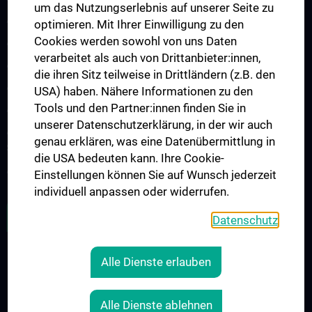
um das Nutzungserlebnis auf unserer Seite zu
Arbeitsgruppe für Neurogenetik
optimieren. Mit Ihrer Einwilligung zu den
Cookies werden sowohl von uns Daten
Arbeitsgruppe für Neuroimmunologie
verarbeitet als auch von Drittanbieter:innen,
Arbeitsgruppe für Neuromuskuläre Erkrankungen
die ihren Sitz teilweise in Drittländern (z.B. den
Arbeitsgruppe für Neuroonkologie
USA) haben. Nähere Informationen zu den
Tools und den Partner:innen finden Sie in
Arbeitsgruppe Neuropsychologie
unserer Datenschutzerklärung, in der wir auch
Arbeitsgruppe für Schlafstörungen und schlafassoziierte
genau erklären, was eine Datenübermittlung in
Störungen
die USA bedeuten kann. Ihre Cookie-
Arbeitsgruppe für Schwindel- und Gleichgewichtsstörungen
Einstellungen können Sie auf Wunsch jederzeit
individuell anpassen oder widerrufen.
ALLE NEWS
Datenschutz
Alle Dienste erlauben
RECHTLICHES
KONTAKT
Alle Dienste ablehnen
COOKIE-EINSTELLUNGEN