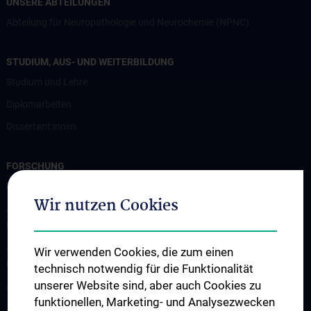
UNSERE ABTEILUNGEN
Abteilung für Neuropathologie und Neurochemie (NPNC)
STUDIUM, AUS- UND WEITERBILDUNG
Studium und Lehre
Diplomarbeiten
Dissertant:innen
FORSCHUNG
Professur für Experimentelle Hirnstimulation / TPS
Wir nutzen Cookies
Arbeitsgruppe für Amyotrophe Lateralsklerose und andere
Motoneuronerkrankungen
Arbeitsgruppe für Gedächtnisstörungen und
Wir verwenden Cookies, die zum einen
Demenzerkrankungen
technisch notwendig für die Funktionalität
unserer Website sind, aber auch Cookies zu
Arbeitsgruppe Epilepsie
funktionellen, Marketing- und Analysezwecken
Arbeitsgruppe für Idiopathische intrakranielle Hypertension (IIH)