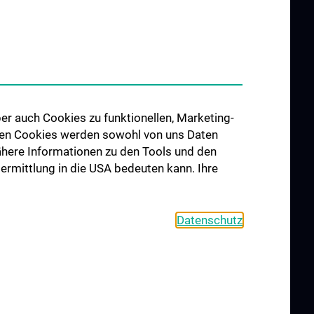
Arbeitsgruppe für
Neuromuskuläre Erkrankungen
Arbeitsgruppe für
Neuroonkologie
Arbeitsgruppe Neuropsychologie
Arbeitsgruppe für
er auch Cookies zu funktionellen, Marketing-
Schlafstörungen und
 den Cookies werden sowohl von uns Daten
schlafassoziierte Störungen
 Nähere Informationen zu den Tools und den
Arbeitsgruppe für Schwindel-
bermittlung in die USA bedeuten kann. Ihre
und Gleichgewichtsstörungen
Datenschutz