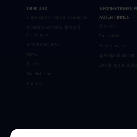
ÜBER UNS
INFORMATIONEN F
PATIENT:INNEN
Universitätsklinik für Neurologie
Stationen
Klinische Schwerpunkte und
Leistungen
Tagesklinik
Mitarbeiter:innen
Akutambulanz
News
Spezialambulanzen
Events
Einladung zur Studi
Nützliche Links
Kontakt