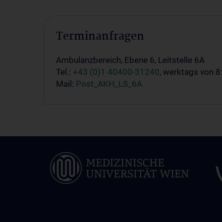
Terminanfragen
Ambulanzbereich, Ebene 6, Leitstelle 6A
Tel.:
+43 (0)1 40400-31240
, werkta
Mail:
Post_AKH_LS_6A