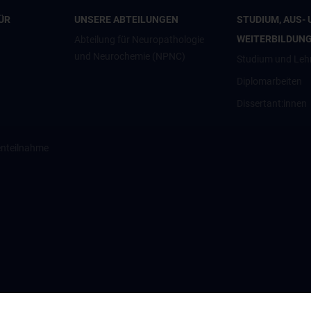
ÜR
UNSERE ABTEILUNGEN
STUDIUM, AUS- 
WEITERBILDUN
Abteilung für Neuropathologie
und Neurochemie (NPNC)
Studium und Leh
Diplomarbeiten
Dissertant:innen
enteilnahme