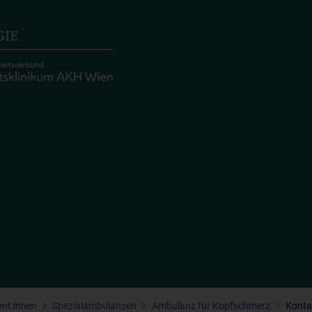
ent:innen
Spezialambulanzen
Ambulanz für Kopfschmerz
Konta