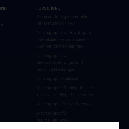
UND
FORSCHUNG
G
Professur für Experimentelle
Hirnstimulation / TPS
re
Arbeitsgruppe für Amyotrophe
Lateralsklerose und andere
Motoneuronerkrankungen
Arbeitsgruppe für
Gedächtnisstörungen und
Demenzerkrankungen
Arbeitsgruppe Epilepsie
Arbeitsgruppe für Idiopathische
intrakranielle Hypertension (IIH)
Arbeitsgruppe für Neurogenetik
Arbeitsgruppe für
Neuroimmunologie