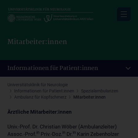
Skip
to
main
content
Mitarbeiter:innen
Informationen für Patient:innen
Universitätsklinik für Neurologie
Informationen für Patient:innen
Spezialambulanzen
Ambulanz für Kopfschmerz
Mitarbeiter:innen
Ärztliche Mitarbeiter:innen
Univ.-Prof. Dr. Christian Wöber (Ambulanzleiter)
in
in
in
Assoc.-Prof.
Priv.-Doz.
Dr.
Karin Zebenholzer