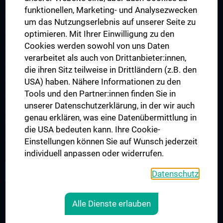
funktionellen, Marketing- und Analysezwecken
Arbeitsgruppe für Idiopathische intrakranielle Hypertension (IIH)
um das Nutzungserlebnis auf unserer Seite zu
Arbeitsgruppe für Neurogenetik
optimieren. Mit Ihrer Einwilligung zu den
Cookies werden sowohl von uns Daten
Arbeitsgruppe für Neuroimmunologie
verarbeitet als auch von Drittanbieter:innen,
Arbeitsgruppe für Neuromuskuläre Erkrankungen
die ihren Sitz teilweise in Drittländern (z.B. den
Arbeitsgruppe für Neuroonkologie
USA) haben. Nähere Informationen zu den
Tools und den Partner:innen finden Sie in
Arbeitsgruppe Neuropsychologie
unserer Datenschutzerklärung, in der wir auch
Arbeitsgruppe für Schlafstörungen und schlafassoziierte
genau erklären, was eine Datenübermittlung in
Störungen
die USA bedeuten kann. Ihre Cookie-
Arbeitsgruppe für Schwindel- und Gleichgewichtsstörungen
Einstellungen können Sie auf Wunsch jederzeit
individuell anpassen oder widerrufen.
ALLE NEWS
Datenschutz
Alle Dienste erlauben
RECHTLICHES
KONTAKT