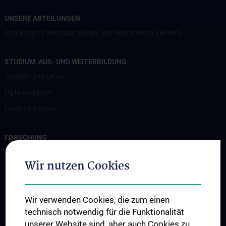
UNSERE ABTEILUNGEN
Abteilung für Neuropathologie und Neurochemie (NPNC)
STUDIUM, AUS- UND WEITERBILDUNG
Studium und Lehre
Diplomarbeiten
Dissertant:innen
FORSCHUNG
Professur für Experimentelle Hirnstimulation / TPS
Wir nutzen Cookies
Arbeitsgruppe für Amyotrophe Lateralsklerose und andere
Motoneuronerkrankungen
Arbeitsgruppe für Gedächtnisstörungen und
Wir verwenden Cookies, die zum einen
Demenzerkrankungen
technisch notwendig für die Funktionalität
unserer Website sind, aber auch Cookies zu
Arbeitsgruppe Epilepsie