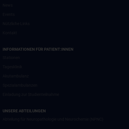
News
Events
Nützliche Links
Kontakt
INFORMATIONEN FÜR PATIENT:INNEN
Stationen
Tagesklinik
Akutambulanz
Spezialambulanzen
Einladung zur Studienteilnahme
UNSERE ABTEILUNGEN
Abteilung für Neuropathologie und Neurochemie (NPNC)