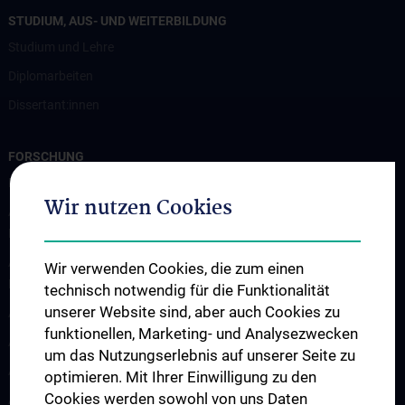
STUDIUM, AUS- UND WEITERBILDUNG
Studium und Lehre
Diplomarbeiten
Dissertant:innen
FORSCHUNG
Professur für Experimentelle Hirnstimulation / TPS
Wir nutzen Cookies
Arbeitsgruppe für Amyotrophe Lateralsklerose und andere
Motoneuronerkrankungen
Arbeitsgruppe für Gedächtnisstörungen und
Wir verwenden Cookies, die zum einen
Demenzerkrankungen
technisch notwendig für die Funktionalität
unserer Website sind, aber auch Cookies zu
Arbeitsgruppe Epilepsie
funktionellen, Marketing- und Analysezwecken
Arbeitsgruppe für Idiopathische intrakranielle Hypertension (IIH)
um das Nutzungserlebnis auf unserer Seite zu
Arbeitsgruppe für Neurogenetik
optimieren. Mit Ihrer Einwilligung zu den
Cookies werden sowohl von uns Daten
Arbeitsgruppe für Neuroimmunologie