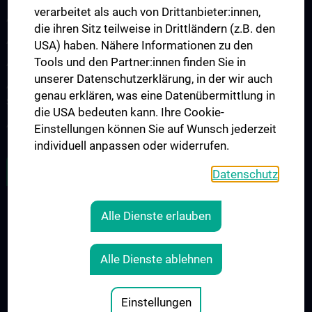
verarbeitet als auch von Drittanbieter:innen,
Arbeitsgruppe für Neuromuskuläre Erkrankungen
die ihren Sitz teilweise in Drittländern (z.B. den
Arbeitsgruppe für Neuroonkologie
USA) haben. Nähere Informationen zu den
Tools und den Partner:innen finden Sie in
Arbeitsgruppe Neuropsychologie
unserer Datenschutzerklärung, in der wir auch
Arbeitsgruppe für Schlafstörungen und schlafassoziierte
genau erklären, was eine Datenübermittlung in
Störungen
die USA bedeuten kann. Ihre Cookie-
Arbeitsgruppe für Schwindel- und Gleichgewichtsstörungen
Einstellungen können Sie auf Wunsch jederzeit
individuell anpassen oder widerrufen.
ALLE NEWS
Datenschutz
Alle Dienste erlauben
RECHTLICHES
KONTAKT
Alle Dienste ablehnen
COOKIE-EINSTELLUNGEN
IMPRESSUM
Einstellungen