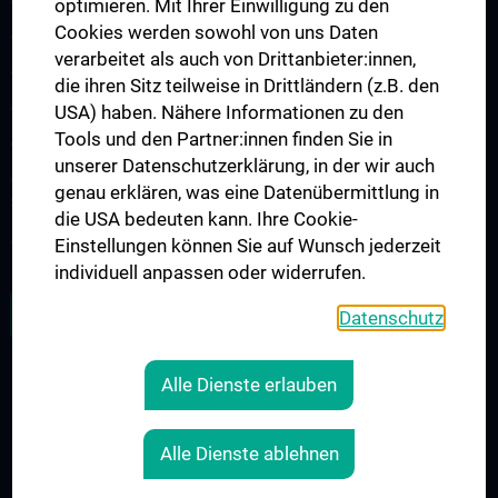
optimieren. Mit Ihrer Einwilligung zu den
Cookies werden sowohl von uns Daten
Arbeitsgruppe für Neuroimmunologie
verarbeitet als auch von Drittanbieter:innen,
Arbeitsgruppe für Neuromuskuläre Erkrankungen
die ihren Sitz teilweise in Drittländern (z.B. den
Arbeitsgruppe für Neuroonkologie
USA) haben. Nähere Informationen zu den
Tools und den Partner:innen finden Sie in
Arbeitsgruppe Neuropsychologie
unserer Datenschutzerklärung, in der wir auch
Arbeitsgruppe für Schlafstörungen und schlafassoziierte
genau erklären, was eine Datenübermittlung in
Störungen
die USA bedeuten kann. Ihre Cookie-
Arbeitsgruppe für Schwindel- und Gleichgewichtsstörungen
Einstellungen können Sie auf Wunsch jederzeit
individuell anpassen oder widerrufen.
ALLE NEWS
Datenschutz
Alle Dienste erlauben
RECHTLICHES
KONTAKT
Alle Dienste ablehnen
COOKIE-EINSTELLUNGEN
IMPRESSUM