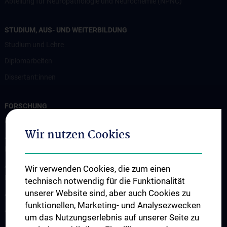
Abteilung für Neuropathologie und Neurochemie (NPNC)
STUDIUM, AUS- UND WEITERBILDUNG
Studium und Lehre
Diplomarbeiten
Dissertant:innen
FORSCHUNG
Professur für Experimentelle Hirnstimulation / TPS
Wir nutzen Cookies
Arbeitsgruppe für Amyotrophe Lateralsklerose und andere
Motoneuronerkrankungen
Arbeitsgruppe für Gedächtnisstörungen und
Wir verwenden Cookies, die zum einen
Demenzerkrankungen
technisch notwendig für die Funktionalität
unserer Website sind, aber auch Cookies zu
Arbeitsgruppe Epilepsie
funktionellen, Marketing- und Analysezwecken
Arbeitsgruppe für Idiopathische intrakranielle Hypertension (IIH)
um das Nutzungserlebnis auf unserer Seite zu
Arbeitsgruppe für Neurogenetik