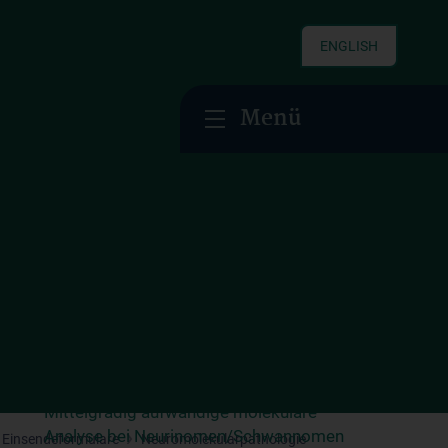
Analytik des SMARCB1-Gens
Analytik des SUFU-Gens
ENGLISH
Einfache molekulare Analyse des
Menü
Medulloblastom-SHH Subtyps
Einfache molekulare Analyse des
Medulloblastom-WNT Subtyps
Einfache molekulare Analyse von
Gliomen/Meningeomen mittels
Pyrosequenzierung
Mittelgradig aufwändige molekulare
Analyse des Medulloblastom-SHH
Subtyps
Mittelgradig aufwändige molekulare
Analyse bei Neurinomen/Schwannomen
/ Einsendeformulare
Neuromolekularpathologie