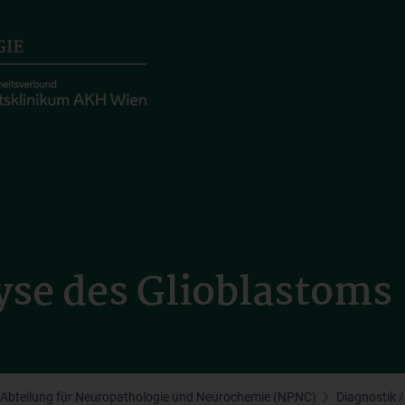
yse des Glioblastoms
Abteilung für Neuropathologie und Neurochemie (NPNC)
Diagnostik 