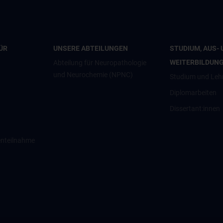
ÜR
UNSERE ABTEILUNGEN
STUDIUM, AUS- 
WEITERBILDUN
Abteilung für Neuropathologie
und Neurochemie (NPNC)
Studium und Leh
Diplomarbeiten
Dissertant:innen
enteilnahme