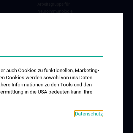
Arbeitsgruppe für
Neuroimmunologie
Arbeitsgruppe für
Neuromuskuläre Erkrankungen
Arbeitsgruppe für
Neuroonkologie
Arbeitsgruppe Neuropsychologie
Arbeitsgruppe für
er auch Cookies zu funktionellen, Marketing-
Schlafstörungen und
 den Cookies werden sowohl von uns Daten
schlafassoziierte Störungen
 Nähere Informationen zu den Tools und den
Arbeitsgruppe für Schwindel-
bermittlung in die USA bedeuten kann. Ihre
und Gleichgewichtsstörungen
Datenschutz