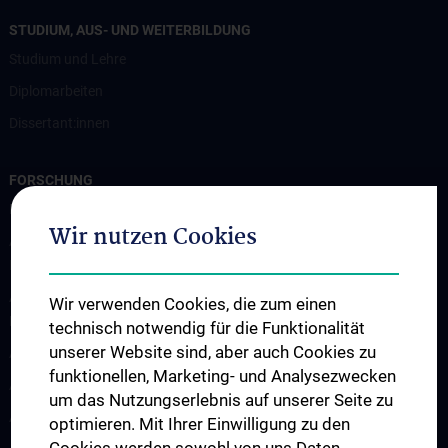
STUDIUM, AUS- UND WEITERBILDUNG
Studium und Lehre
Diplomarbeiten
Dissertant:innen
FORSCHUNG
Professur für Experimentelle Hirnstimulation / TPS
Wir nutzen Cookies
Arbeitsgruppe für Amyotrophe Lateralsklerose und andere
Motoneuronerkrankungen
Arbeitsgruppe für Gedächtnisstörungen und
Wir verwenden Cookies, die zum einen
Demenzerkrankungen
technisch notwendig für die Funktionalität
unserer Website sind, aber auch Cookies zu
Arbeitsgruppe Epilepsie
funktionellen, Marketing- und Analysezwecken
Arbeitsgruppe für Idiopathische intrakranielle Hypertension (IIH)
um das Nutzungserlebnis auf unserer Seite zu
Arbeitsgruppe für Neurogenetik
optimieren. Mit Ihrer Einwilligung zu den