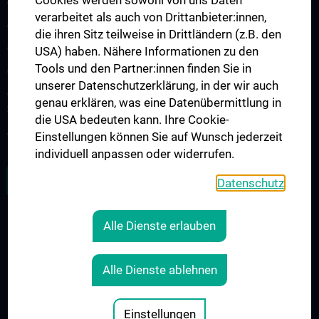
Cookies werden sowohl von uns Daten
Arbeitsgruppe für Neuroimmunologie
verarbeitet als auch von Drittanbieter:innen,
Arbeitsgruppe für Neuromuskuläre Erkrankungen
die ihren Sitz teilweise in Drittländern (z.B. den
Arbeitsgruppe für Neuroonkologie
USA) haben. Nähere Informationen zu den
Tools und den Partner:innen finden Sie in
Arbeitsgruppe Neuropsychologie
unserer Datenschutzerklärung, in der wir auch
Arbeitsgruppe für Schlafstörungen und schlafassoziierte
genau erklären, was eine Datenübermittlung in
Störungen
die USA bedeuten kann. Ihre Cookie-
Arbeitsgruppe für Schwindel- und Gleichgewichtsstörungen
Einstellungen können Sie auf Wunsch jederzeit
individuell anpassen oder widerrufen.
ALLE NEWS
Datenschutz
Alle Dienste erlauben
RECHTLICHES
KONTAKT
Alle Dienste ablehnen
COOKIE-EINSTELLUNGEN
IMPRESSUM
Einstellungen