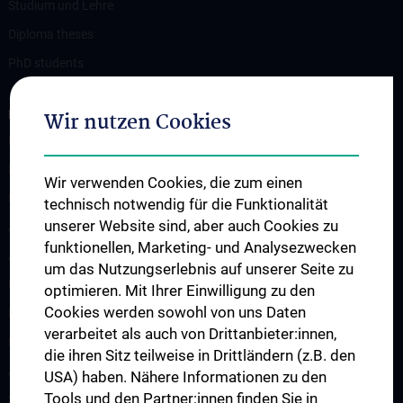
Studium und Lehre
Diploma theses
PhD students
RESEARCH
Wir nutzen Cookies
Professorship of Experimental Brain Stimulation / TPS
Motor Neuron Disease Research Group
Wir verwenden Cookies, die zum einen
Memory disorders and dementia
technisch notwendig für die Funktionalität
unserer Website sind, aber auch Cookies zu
Arbeitsgruppe Epilepsie
funktionellen, Marketing- und Analysezwecken
Arbeitsgruppe für Idiopathische intrakranielle Hypertension (IIH)
um das Nutzungserlebnis auf unserer Seite zu
Neurogenetics
optimieren. Mit Ihrer Einwilligung zu den
Cookies werden sowohl von uns Daten
Research Group „Neuroinflammatory Diseases”
verarbeitet als auch von Drittanbieter:innen,
Neuromuscular Diseases Research Group
die ihren Sitz teilweise in Drittländern (z.B. den
Arbeitsgruppe für Neuroonkologie
USA) haben. Nähere Informationen zu den
Tools und den Partner:innen finden Sie in
Science & Research of the working group "Neuropsychology"