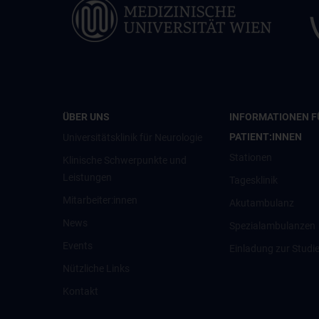
ÜBER UNS
INFORMATIONEN F
PATIENT:INNEN
Universitätsklinik für Neurologie
Stationen
Klinische Schwerpunkte und
Leistungen
Tagesklinik
Mitarbeiter:innen
Akutambulanz
News
Spezialambulanzen
Events
Einladung zur Studi
Nützliche Links
Kontakt