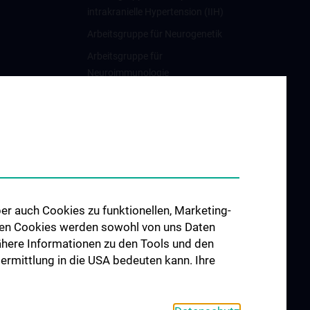
intrakranielle Hypertension (IIH)
Arbeitsgruppe für Neurogenetik
Arbeitsgruppe für
Neuroimmunologie
Arbeitsgruppe für
Neuromuskuläre Erkrankungen
Arbeitsgruppe für
Neuroonkologie
Arbeitsgruppe Neuropsychologie
Arbeitsgruppe für
er auch Cookies zu funktionellen, Marketing-
Schlafstörungen und
 den Cookies werden sowohl von uns Daten
schlafassoziierte Störungen
 Nähere Informationen zu den Tools und den
Arbeitsgruppe für Schwindel-
bermittlung in die USA bedeuten kann. Ihre
und Gleichgewichtsstörungen