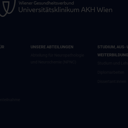
ÜR
UNSERE ABTEILUNGEN
STUDIUM, AUS- 
WEITERBILDUN
Abteilung für Neuropathologie
und Neurochemie (NPNC)
Studium und Leh
Diplomarbeiten
Dissertant:innen
enteilnahme