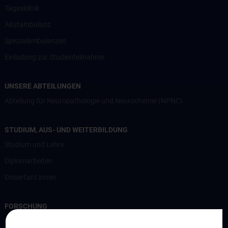
Tagesklinik
Akutambulanz
Spezialambulanzen
Einladung zur Studienteilnahme
UNSERE ABTEILUNGEN
Abteilung für Neuropathologie und Neurochemie (NPNC)
STUDIUM, AUS- UND WEITERBILDUNG
Studium und Lehre
Diplomarbeiten
Dissertant:innen
FORSCHUNG
Professur für Experimentelle Hirnstimulation / TPS