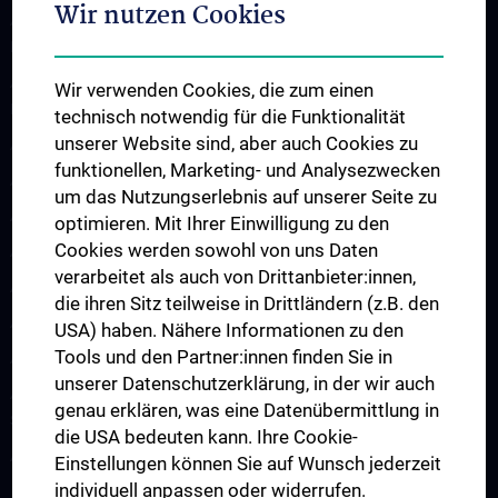
Wir nutzen Cookies
Arbeitsgruppe für Amyotrophe Lateralsklerose und andere
Motoneuronerkrankungen
Arbeitsgruppe für Gedächtnisstörungen und
Wir verwenden Cookies, die zum einen
Demenzerkrankungen
technisch notwendig für die Funktionalität
unserer Website sind, aber auch Cookies zu
Arbeitsgruppe Epilepsie
funktionellen, Marketing- und Analysezwecken
Arbeitsgruppe für Idiopathische intrakranielle Hypertension (IIH)
um das Nutzungserlebnis auf unserer Seite zu
Arbeitsgruppe für Neurogenetik
optimieren. Mit Ihrer Einwilligung zu den
Cookies werden sowohl von uns Daten
Arbeitsgruppe für Neuroimmunologie
verarbeitet als auch von Drittanbieter:innen,
Arbeitsgruppe für Neuromuskuläre Erkrankungen
die ihren Sitz teilweise in Drittländern (z.B. den
Arbeitsgruppe für Neuroonkologie
USA) haben. Nähere Informationen zu den
Tools und den Partner:innen finden Sie in
Arbeitsgruppe Neuropsychologie
unserer Datenschutzerklärung, in der wir auch
Arbeitsgruppe für Schlafstörungen und schlafassoziierte
genau erklären, was eine Datenübermittlung in
Störungen
die USA bedeuten kann. Ihre Cookie-
Arbeitsgruppe für Schwindel- und Gleichgewichtsstörungen
Einstellungen können Sie auf Wunsch jederzeit
individuell anpassen oder widerrufen.